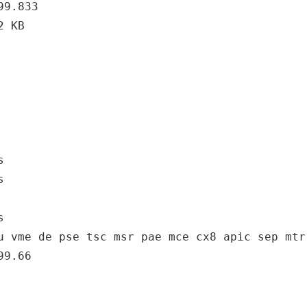
9.833

 KB







u vme de pse tsc msr pae mce cx8 apic sep mtr
9.66
