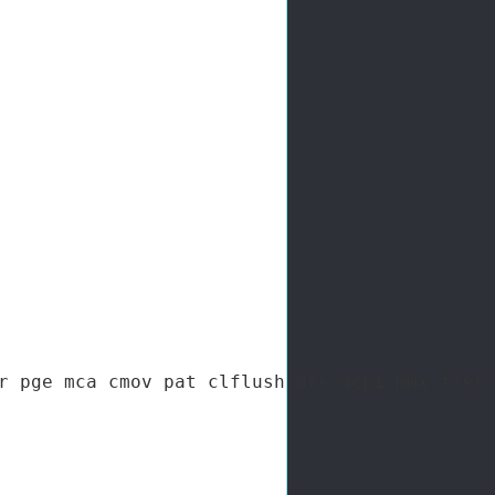
r pge mca cmov pat clflush dts acpi mmx fxsr 