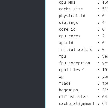
cpu MHz         : 159
cache size      : 512
physical id     : 0

siblings        : 4

core id         : 0

cpu cores       : 2

apicid          : 0

initial apicid  : 0

fpu             : yes
fpu_exception   : yes
cpuid level     : 10

wp              : yes
flags           : fp
bogomips        : 319
clflush size    : 64

cache_alignment : 64
