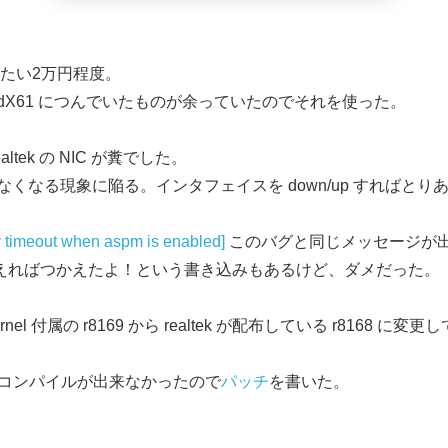
いたい2万円程度。
PadX61 につんでいたものが余っていたのでそれを使った。
ek の NIC が糞でした。
くなる現象に陥る。インタフェイスを down/up すればと
 timeout when aspm is enabled]
このバグと同じメッセージが
ションに加えればつかえたよ！という書き込みもあるけど、ダメだった。
l 付属の r8169 から realtek が配布している r8168 
そのままコンパイルが出来なかったので
パッチ
を書いた。