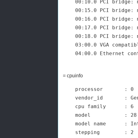
00:10.0 PCI bridge: 
00:15.0 PCI bridge: 
00:16.0 PCI bridge: 
00:17.0 PCI bridge: 
00:18.0 PCI bridge: 
03:00.0 VGA compatib
= cpuinfo
processor       : 0

vendor_id       : Gen
cpu family      : 6

model           : 28

model name      : In
stepping        : 2
