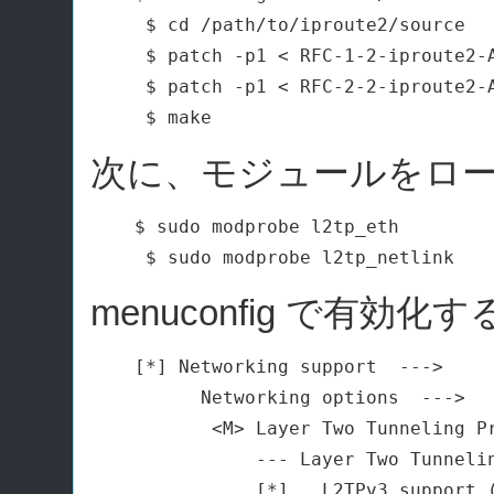
 $ cd /path/to/iproute2/source

 $ patch -p1 < RFC-1-2-iproute2-A
 $ patch -p1 < RFC-2-2-iproute2-A
次に、モジュールをロ
$ sudo modprobe l2tp_eth

menuconfig で有効
[*] Networking support  --->

      Networking options  --->

       <M> Layer Two Tunneling Pr
           --- Layer Two Tunnelin
           [*]   L2TPv3 support (